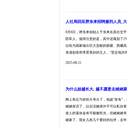
人社局回应胖东来招聘服刑人员_大皖
8月8日，胖东来创始人于东来在其社交平
防军人。值得注意的是，其中还规划了2
位给为国家做出巨大贡献的新疆、西藏高
变成创造和享受美好的主人，“坚定地共同...
2025-08-21
为什么娃越长大, 越不愿意去姥姥家
网上有位70岁的大爷火了，他超“富有
姥姥发话了，以后没她准许不可以私自拿
老人的退休金有可能被吃光，但姥姥姥爷
姥家了。我女儿有几个要好的玩伴，去年有回姥