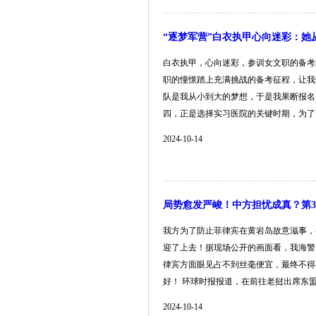
“逐梦军营”白衣执甲心向迷彩：她
白衣执甲，心向迷彩，参训女文职的备考
职的憧憬踏上充满挑战的备考征程，让我
队是我从小到大的梦想，于是我果断报名
四，正是选择实习医院的关键时期，为了更好了
2024-10-14
局势愈发严峻！中方担忧成真？第
我方为了防止菲律宾在黄岩岛故意滋事，
迎了上去！据现场公开的画面看，我海警
律宾方面眼见占不到丝毫便宜，最终不得
好！ 环球时报报道，在前往老挝出席东盟系列
2024-10-14