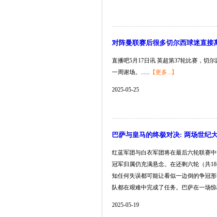
对阵曼联赛后很多切尔西球迷直接
直播吧5月17日讯 英超第37轮比赛，切尔
一周谢场。......
【更多...】
2025-05-25
巴萨与皇马的终极对决: 两场世纪
红蓝军团与白衣军团将在最后六轮联赛中争
冠军归属仍充满悬念。在还剩六轮（共1
知任何失误都可能让看似一边倒的争冠形
队都在艰难中完成了任务。巴萨在一场惊心动魄
2025-05-19