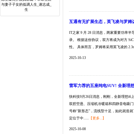
与妻子子女的低调人生_谢志成_
生
互通有无扩展生态，英飞凌与罗姆达
IT之家 9 月 28 日消息，两家重要功率半
录。 根据这份协议，双方将成为对方 S
性。 具体而言，罗姆将采用英飞凌的 2.3mm 
2025-10-13
雷军力荐的五座纯电SUV! 全新理想i6
快科技9月26日消息，刚刚，全新理想i6
双腔空悬、压缩机冷暖箱和四静音电吸门。
号称“新形态”，流线型十足，如此就造就了超
定位于中......
【更多...】
2025-10-08