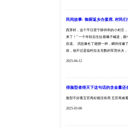
民间故事: 御厨返乡办宴席, 村民
西茅村，这个平日里宁静祥和的小村庄，
来了！” 一个年轻后生扯着嗓子喊道，眼
应道。 消息像长了翅膀一样，瞬间传遍
前，他不过是临时拉去充数的军营伙夫，谁能想
2025-04-12
得脸型者得天下这句话的含金量还
脸型不好看五官再好都没有用 五官再难看脸
2025-03-06