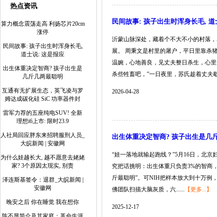
热点资讯
民间故事: 孩子出生时浑身长毛, 道
算力概念震荡走高 利扬芯片20cm
涨停
沂蒙山脉深处，藏着个不大不小的村落，
民间故事: 孩子出生时浑身长毛,
展。 周秉文是村里的屠户，平日里靠杀
道士说: 这是报应
温婉，心地善良，见丈夫整日杀生，心里
出生体重决定智商? 孩子出生是
杀些牲畜吧，”一日夜里，苏氏趁着丈夫歇脚，
几斤几两最聪明
互通有无扩展生态，英飞凌与罗
2026-04-28
姆达成碳化硅 SiC 功率器件封
雷军力荐的五座纯电SUV! 全新
理想i6上市: 限时23.9
人社局回应胖东来招聘服刑人员_
出生体重决定智商? 孩子出生是几
大皖新闻 | 安徽网
“娃一落地就输起跑线？”5月16日，北
为什么娃越长大, 越不愿意去姥姥
家? 3个原因太现实, 别责
究把话挑明：出生体重只负责3%的智商，剩
斤最聪明”。可NIH把样本放大到十万例
泽连斯基签令：退群_大皖新闻 |
安徽网
佛团队扫描大脑灰质，六......
【更多...】
晚安之后 你在睡觉 我在想你
2025-12-17
陈丕显简介及其家庭：革命生涯