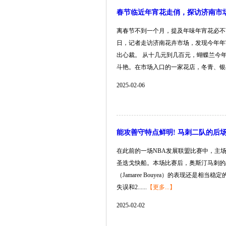
春节临近年宵花走俏，探访济南市
离春节不到一个月，提及年味年宵花必不
日，记者走访济南花卉市场，发现今年年
出心裁。 从十几元到几百元，蝴蝶兰今年
斗艳。在市场入口的一家花店，冬青、银柳、
2025-02-06
能攻善守特点鲜明! 马刺二队的后
在此前的一场NBA发展联盟比赛中，主场
圣迭戈快船。本场比赛后，奥斯汀马刺的
（Jamaree Bouyea）的表现还是相
失误和2......
【更多...】
2025-02-02