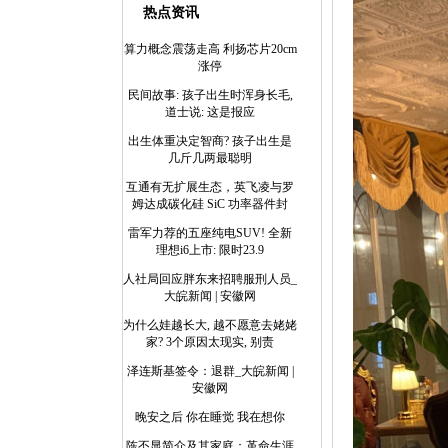
热点资讯
算力概念震荡走高 利扬芯片20cm
涨停
民间故事: 孩子出生时浑身长毛,
道士说: 这是报应
出生体重决定智商? 孩子出生是
几斤几两最聪明
互通有无扩展生态，英飞凌与罗
姆达成碳化硅 SiC 功率器件封
雷军力荐的五座纯电SUV! 全新
理想i6上市: 限时23.9
人社局回应胖东来招聘服刑人员_
大皖新闻 | 安徽网
为什么娃越长大, 越不愿意去姥姥
家? 3个原因太现实, 别责
泽连斯基签令：退群_大皖新闻 |
安徽网
晚安之后 你在睡觉 我在想你
陈丕显简介及其家庭：革命生涯